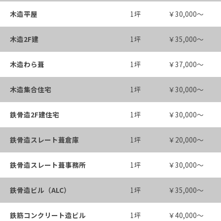
木造平屋
1坪
￥30,000～
木造2F建
1坪
￥35,000～
木造わら葺
1坪
￥37,000～
木造集合住宅
1坪
￥30,000～
鉄骨造2F建住宅
1坪
￥30,000～
鉄骨造スレート葺倉庫
1坪
￥20,000～
鉄骨造スレート葺事務所
1坪
￥30,000～
鉄骨造ビル（ALC）
1坪
￥35,000～
鉄筋コンクリート造ビル
1坪
￥40,000～