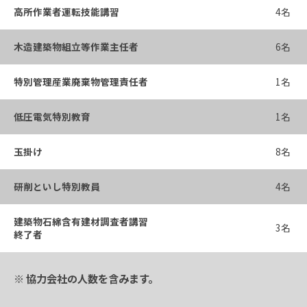
高所作業者運転技能講習
4名
木造建築物組立等作業主任者
6名
特別管理産業廃棄物管理責任者
1名
低圧電気特別教育
1名
玉掛け
8名
研削といし特別教員
4名
建築物石綿含有建材調査者講習
3名
終了者
※ 協力会社の人数を含みます。