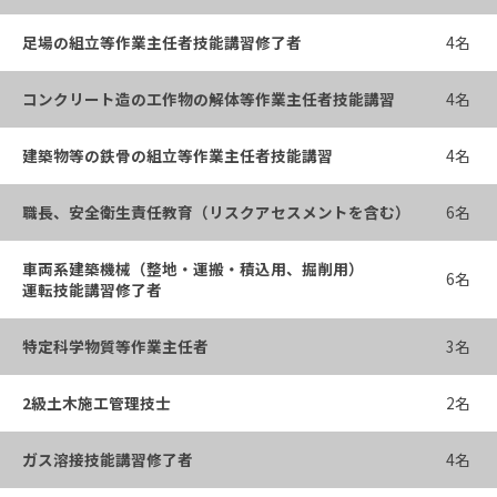
足場の組立等作業主任者技能講習修了者
4名
コンクリート造の工作物の解体等作業主任者技能講習
4名
建築物等の鉄骨の組立等作業主任者技能講習
4名
職長、安全衛生責任教育（リスクアセスメントを含む）
6名
車両系建築機械（整地・運搬・積込用、掘削用）
6名
運転技能講習修了者
特定科学物質等作業主任者
3名
2級土木施工管理技士
2名
ガス溶接技能講習修了者
4名