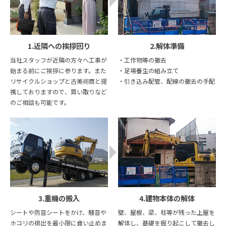
1.近隣への挨拶回り
2.解体準備
当社スタッフが近隣の方々へ工事が
・工作物等の撤去
始まる前にご挨拶に参ります。また
・足場養生の組み立て
リサイクルショップと古美術商と提
・引き込み配管、配線の撤去の手配
携しておりますので、買い取りなど
のご相談も可能です。
3.重機の搬入
4.建物本体の解体
シートや防音シートをかけ、騒音や
壁、屋根、梁、柱等が残った上屋を
ホコリの排出を最小限に食い止めま
解体し、基礎を掘り起こして撤去し